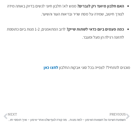
האם חלבון מיועד רק לגברים?
ממש לא! חלבון חיוני לנשים בדיוק באותה מידה
לצורך חיטוב, שמירה על מסת שריר ובריאות העור והשיער.
כמה פעמים ביום כדאי לשתות שייק?
לרוב המתאמנים, 1-2 מנות ביום כתוספת
לתזונה רגילה הן מעל ומעבר.
מוכנים להתחיל? לצפייה בכל סוגי אבקות החלבון
לחצו כאן
NEXT
PREVIOUS
השפעת השינה על תוצאות האימון – למה מנוחה היא לא פחות חשובה מהאימון עצמו?
מה קורה לגוף שלנו אחרי אימון – ואיך תוספי תזונה עוזרים בתהליך ההתאוששות