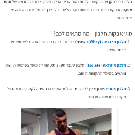
חלבון כדי לתקן את הרקמות ולבנות מסת שריר. אבקת חלבון איכותית כמו אלו של
סופר
אפקט
מספקת ספיגה מהירה ונוחות מקסימלית – בלי צורך לבשל ארוחה שלמה מיד
אחרי המכון.
סוגי אבקות חלבון – מה מתאים לכם?
חלבון מי גבינה (Whey):
הפופולרי ביותר. נספג במהירות ומתאים לשימוש מיד
לאחר האימון.
חלבון איזולאט (Isolate):
חלבון שעבר סינון נוסף. הוא דל מאוד בפחמימות ושומן
ומתאים במיוחד לתקופות חיטוב.
חלבון צמחי:
פתרון מצוין לטבעונים או למתאמנים הרגישים ללקטוז, המבוסס על
מקורות כמו אפונה או סויה.