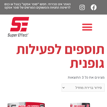
האתר אינו מכירתי. חפשו "סופר אפקט" בגוגל או כנסו
לרשימת החנויות והמשווקים המורשים של סופר אפקט
תוספים לפעילות
גופנית
מציגים את כל ⁦3⁩ התוצאות