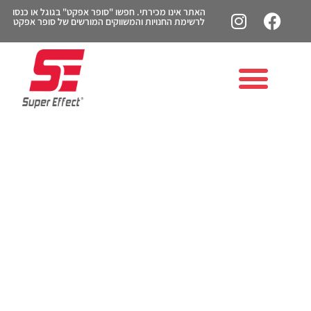
האתר אינו מכירתי. חפשו "סופר אפקט" בגוגל או כנסו
לרשימת החנויות והמשווקים המורשים של סופר אפקט
מוגן: BCAA ו-EAA – מה
ההבדל ולמה זה חשוב