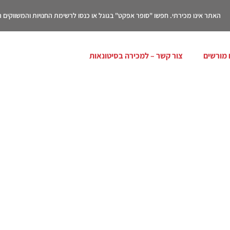
האתר אינו מכירתי. חפשו "סופר אפקט" בגוגל או כנסו לרשימת החנויות והמשווקים
 מורשים
צור קשר – למכירה בסיטונאות
יות נפוצות שמונעות ממך ת
ות שאתה שותה אבקת חלב