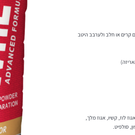
(המכילה כ-33 גרם אבקה) 200 מ"ל מים קרים או חלב ולערבב היטב
וז לוז, קשיו, אגוז מלך,
ן, סולפיט.