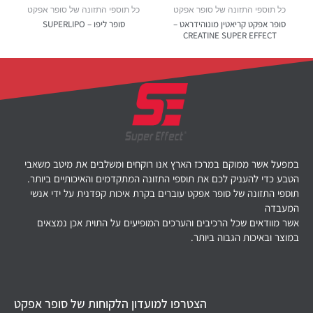
כל תוספי התזונה של סופר אפקט
כל תוספי התזונה של סופר אפקט
סופר אפקט קריאטין מונוהידראט –
סופר ליפו – SUPERLIPO
CREATINE SUPER EFFECT
במפעל אשר ממוקם במרכז הארץ אנו רוקחים ומשלבים את מיטב משאבי
הטבע כדי להעניק לכם את תוספי התזונה המתקדמים והאיכותיים ביותר.
תוספי התזונה של סופר אפקט עוברים בקרת איכות קפדנית על ידי אנשי
המעבדה
אשר מוודאים שכל הרכיבים והערכים המופיעים על התוית אכן נמצאים
במוצר ובאיכות הגבוה ביותר.
הצטרפו למועדון הלקוחות של סופר אפקט