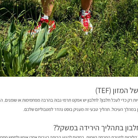
ת רק כדי לעכל חלבון? לחלבון יש אפקט תרמי גבוה בהרבה מפחמימות או שומנים. ה
 במהלך העיכול. תהליך טבעי זה מעניק בוסט נהדר למטבוליזם שלכם.
בון בתהליך הירידה במשקל?
 קלוריות לסגירת המכסה היומית. במקום להגיע הביתה רעבים אחרי אימון ולחפש פחמימ