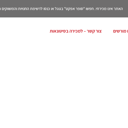
האתר אינו מכירתי. חפשו "סופר אפקט" בגוגל או כנסו לרשימת החנויות והמשווקים
 מורשים
צור קשר – למכירה בסיטונאות
בון עוזר לירידה במשקל וח
כל מה שצריך לדעת