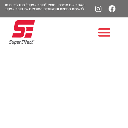
האתר אינו מכירתי. חפשו "סופר אפקט" בגוגל או כנסו
לרשימת החנויות והמשווקים המורשים של סופר אפקט
אבקת חלבון לנשים:
המדריך לחיטוב הגוף