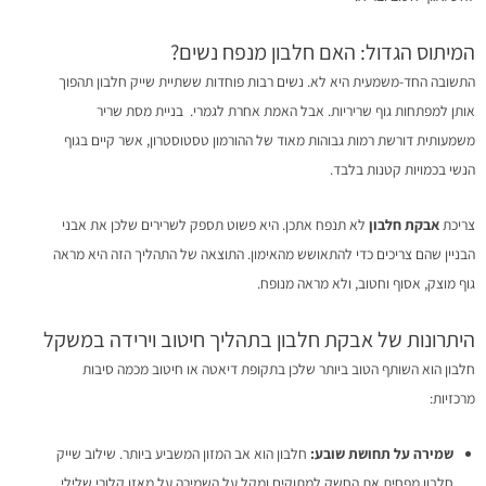
המיתוס הגדול: האם חלבון מנפח נשים?
התשובה החד-משמעית היא לא. נשים רבות פוחדות ששתיית שייק חלבון תהפוך
אותן למפתחות גוף שריריות. אבל האמת אחרת לגמרי. בניית מסת שריר
משמעותית דורשת רמות גבוהות מאוד של ההורמון טסטוסטרון, אשר קיים בגוף
הנשי בכמויות קטנות בלבד.
צריכת
אבקת חלבון
לא תנפח אתכן. היא פשוט תספק לשרירים שלכן את אבני
הבניין שהם צריכים כדי להתאושש מהאימון. התוצאה של התהליך הזה היא מראה
גוף מוצק, אסוף וחטוב, ולא מראה מנופח.
היתרונות של אבקת חלבון בתהליך חיטוב וירידה במשקל
חלבון הוא השותף הטוב ביותר שלכן בתקופת דיאטה או חיטוב מכמה סיבות
מרכזיות:
שמירה על תחושת שובע:
חלבון הוא אב המזון המשביע ביותר. שילוב שייק
חלבון מפחית את החשק למתוקים ומקל על השמירה על מאזן קלורי שלילי.