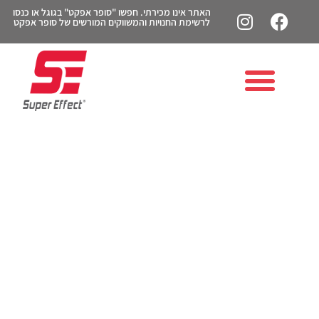
האתר אינו מכירתי. חפשו "סופר אפקט" בגוגל או כנסו
לרשימת החנויות והמשווקים המורשים של סופר אפקט
מתי באמת כדאי לשתות
אבקת חלבון? המדריך