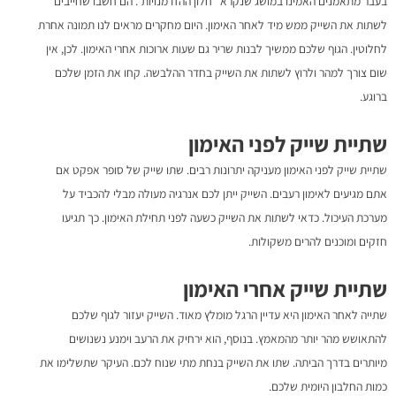
בעבר מתאמנים האמינו במושג שנקרא "חלון ההזדמנויות". הם חשבו שחייבים
לשתות את השייק ממש מיד לאחר האימון. היום מחקרים מראים לנו תמונה אחרת
לחלוטין. הגוף שלכם ממשיך לבנות שריר גם שעות ארוכות אחרי האימון. לכן, אין
שום צורך למהר ולרוץ לשתות את השייק בחדר ההלבשה. קחו את הזמן שלכם
ברוגע.
שתיית שייק לפני האימון
שתיית שייק לפני האימון מעניקה יתרונות רבים. שתו שייק של סופר אפקט אם
אתם מגיעים לאימון רעבים. השייק ייתן לכם אנרגיה מעולה מבלי להכביד על
מערכת העיכול. כדאי לשתות את השייק כשעה לפני תחילת האימון. כך תגיעו
חזקים ומוכנים להרים משקולות.
שתיית שייק אחרי האימון
שתייה לאחר האימון היא עדיין הרגל מומלץ מאוד. השייק יעזור לגוף שלכם
להתאושש מהר יותר מהמאמץ. בנוסף, הוא ירחיק את הרעב וימנע נשנושים
מיותרים בדרך הביתה. שתו את השייק בנחת מתי שנוח לכם. העיקר שתשלימו את
כמות החלבון היומית שלכם.