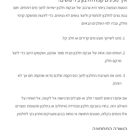
הטעות הנפוצה ביותר היא ערבוב של אבקות חלבון ישירות לתוך מים רותחים. חום
גבוה גורם לחלבון להתפרק וליצור גושים לא נעימים. כדי ליהנות ממשקה קרמי
וחלק, עבדו לפי השלבים הבאים:
מזגו לשייקר מעט מים קרירים או חלב קל.
הוסיפו מנה אחת של אבקת חלבון מבית סופר אפקט, ושקשקו היטב כדי ליצור
מרקם חלק.
מזגו את תערובת החלבון לתוך כוס הקפה שלכם (ודאו שהקפה חם אך לא
רותח).
אם אתם רגישים למוצרי חלב או סובלים מרגישות אל לקטוז, אל תוותרו על
השילוב הזה. בחרו באבקת חלבון מבודדת (איזולט) או בחלבון מהצומח. מוצרים
אלו נמסים בקלות, מונעים תחושת אי נוחות בבטן ומעניקים פתרון נקי לחלוטין.
השורה התחתונה