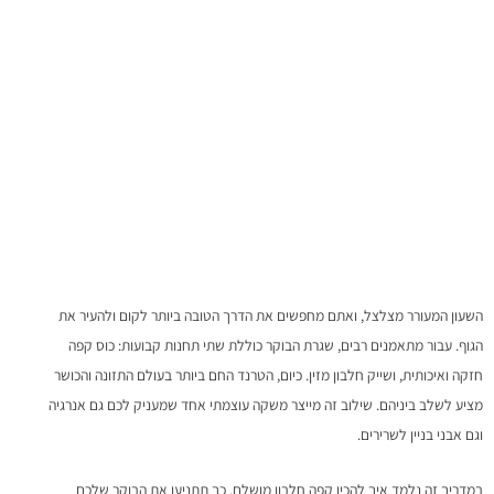
המדריך להתניע את היום
השעון המעורר מצלצל, ואתם מחפשים את הדרך הטובה ביותר לקום ולהעיר את
הגוף. עבור מתאמנים רבים, שגרת הבוקר כוללת שתי תחנות קבועות: כוס קפה
חזקה ואיכותית, ושייק חלבון מזין. כיום, הטרנד החם ביותר בעולם התזונה והכושר
מציע לשלב ביניהם. שילוב זה מייצר משקה עוצמתי אחד שמעניק לכם גם אנרגיה
וגם אבני בניין לשרירים.
במדריך זה נלמד איך להכין קפה חלבון מושלם. כך תתניעו את הבוקר שלכם