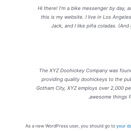
Hi there! I'm a bike messenger by day, as
this is my website. I live in Los Angel
Jack, and I like piña coladas. (And 
The XYZ Doohickey Company was found
providing quality doohickeys to the pub
Gotham City, XYZ employs over 2,000 peo
awesome things f
As a new WordPress user, you should go to
your d