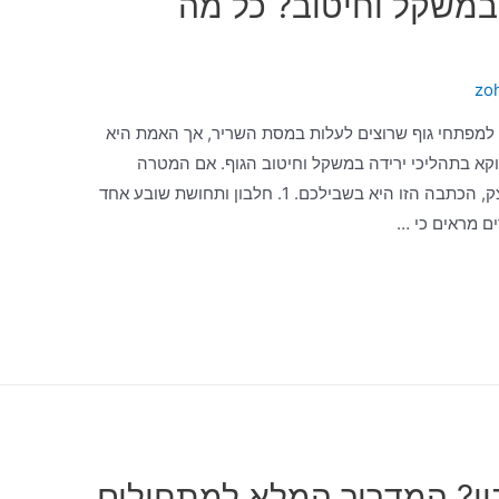
 במשקל וחיטוב? כל מה
zo
 למפתחי גוף שרוצים לעלות במסת השריר, אך האמת היא
וקא בתהליכי ירידה במשקל וחיטוב הגוף. אם המטרה
שלכם היא להשיל שומן ולשמור על מראה מוצק, הכתבה הזו היא בשבילכם. 1. חלבון ותחושת שובע אחד
ם מראים כי …
ון? המדריך המלא למתחילים