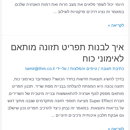
היומי יכול לשפר פלאים את מצב הרוח ואת רמות האנרגיה שלכם.
במאמר זה נציג דרכים פרקטיות לשילוב …
לקריאה »
איך לבנות תפריט תזונה מותאם
לאימוני כוח
כתיבת תגובה
/
טיפים והמלצות
/ על-ידי
tamir@thm.co.il
בדרך להשיג תוצאות חדשות בחדר הכושר? כשמדובר באימוני כוח,
תזונה נכונה היא המפתח להצלחה בבניית מסת שריר. תכנון תפריט
מותאם מספק לגוף אנרגיה להתאוששות ובנייה מיטבית של השרירים.
חברת Super Effect מציעה תוספי תזונה מתקדמים שנבנו מתוך דגש
על בריאות ותוצאות. במאמר זה נבחן כיצד להרכיב תפריט נכון שישלב
גם אבקת חלבון איכותית ורכיבים חיוניים …
לקריאה »